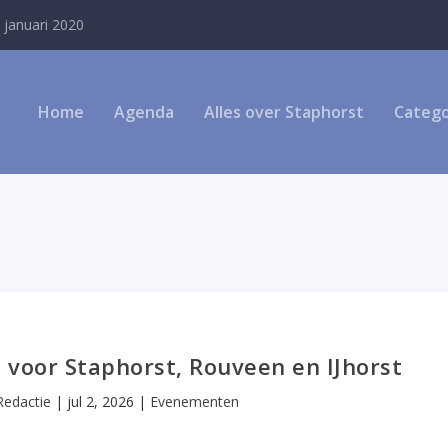
 januari 2020
Home
Agenda
Alles over Staphorst
Catego
 voor Staphorst, Rouveen en IJhorst
Redactie
|
jul 2, 2026
|
Evenementen