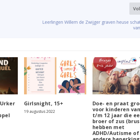
Vo
Leerlingen Willem de Zwijger graven heuse scha
van
 Urker
Girlsnight, 15+
Doe- en praat gr
voor kinderen van
19 augustus 2022
ppel
t/m 12 jaar die e
broer of zus (brus
hebben met
ADHD/Autisme of
andere beperking