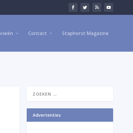
rieën
Contact
Staphorst Magazine
Advertenties