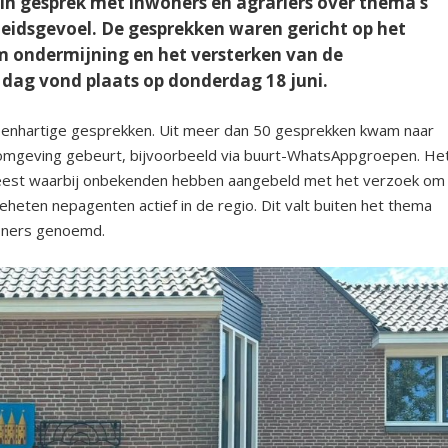
 in gesprek met inwoners en agrariërs over thema’s
gheidsgevoel. De gesprekken waren gericht op het
 ondermijning en het versterken van de
 dag vond plaats op donderdag 18 juni.
penhartige gesprekken. Uit meer dan 50 gesprekken kwam naar
un omgeving gebeurt, bijvoorbeeld via buurt-WhatsAppgroepen. He
geweest waarbij onbekenden hebben aangebeld met het verzoek om
eheten nepagenten actief in de regio. Dit valt buiten het thema
woners genoemd.