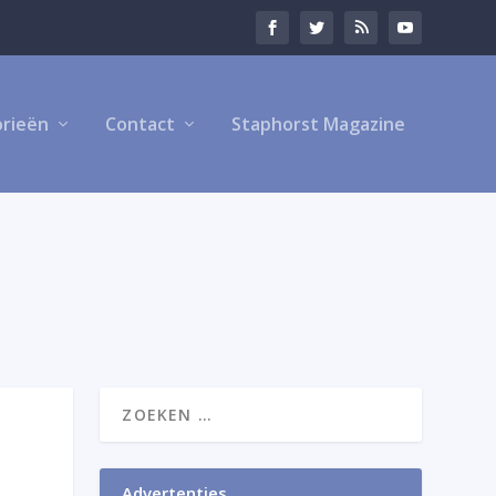
rieën
Contact
Staphorst Magazine
Advertenties