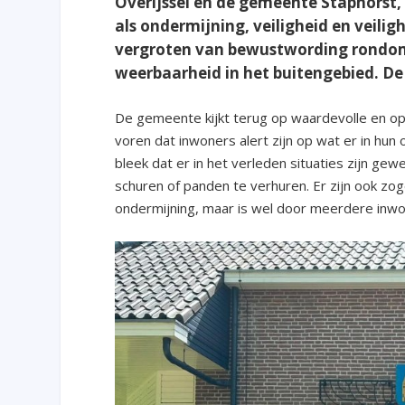
Overijssel en de gemeente Staphorst,
als ondermijning, veiligheid en veili
vergroten van bewustwording rondom
weerbaarheid in het buitengebied. De
De gemeente kijkt terug op waardevolle en o
voren dat inwoners alert zijn op wat er in h
bleek dat er in het verleden situaties zijn 
schuren of panden te verhuren. Er zijn ook zog
ondermijning, maar is wel door meerdere in