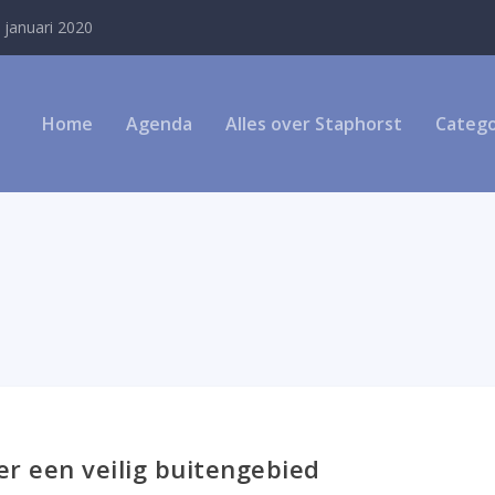
 januari 2020
Home
Agenda
Alles over Staphorst
Catego
er een veilig buitengebied