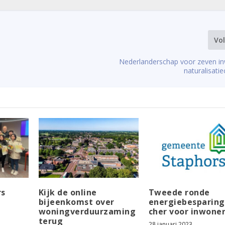
Vo
Nederlanderschap voor zeven i
naturalisati
rs
Kijk de online
Tweede ronde
bijeenkomst over
energiebesparin
woningverduurzaming
cher voor inwone
terug
28 januari 2023