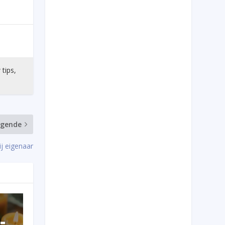
 tips,
lgende
ij eigenaar