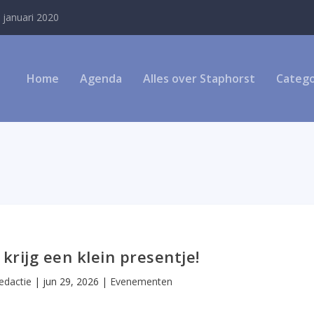
 januari 2020
Home
Agenda
Alles over Staphorst
Catego
krijg een klein presentje!
edactie
|
jun 29, 2026
|
Evenementen