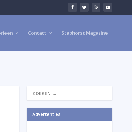
rieën
Contact
Staphorst Magazine
Advertenties