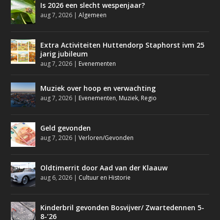
Is 2026 een slecht wespenjaar?
aug 7, 2026
|
Algemeen
Extra Activiteiten Huttendorp Staphorst ivm 25
jarig jubileum
aug 7, 2026
|
Evenementen
Muziek over hoop en verwachting
aug 7, 2026
|
Evenementen
,
Muziek
,
Regio
Geld gevonden
aug 7, 2026
|
Verloren/Gevonden
Oldtimerrit door Aad van der Klaauw
aug 6, 2026
|
Cultuur en Historie
Kinderbril gevonden Bosvijver/ Zwartedennen 5-
8-’26