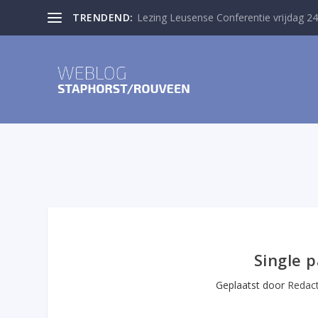
TRENDEND:
Lezing Leusense Conferentie vrijdag 24
Single 
Geplaatst door
Redact