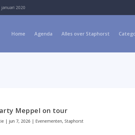
 januari 2020
Home
Agenda
Alles over Staphorst
Catego
party Meppel on tour
ie
|
jun 7, 2026
|
Evenementen
,
Staphorst