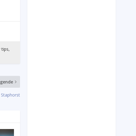
 tips,
lgende
 Staphorst