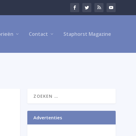
rieën
Contact
Staphorst Magazine
Advertenties