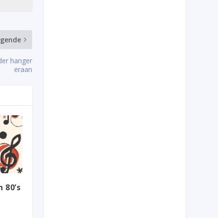
lgende
nder hanger
eraan
 80’s