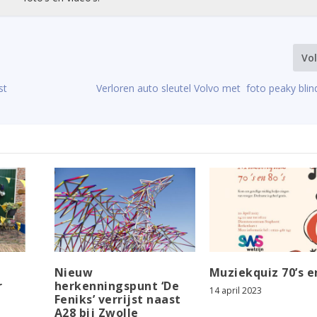
Vo
st
Verloren auto sleutel Volvo met foto peaky bli
Nieuw
Muziekquiz 70’s en
r
herkenningspunt ‘De
14 april 2023
Feniks’ verrijst naast
A28 bij Zwolle