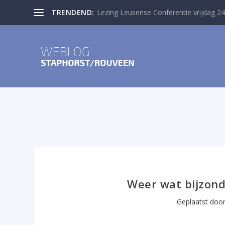
TRENDEND:
Lezing Leusense Conferentie vrijdag 24
Weer wat bijzond
Geplaatst doo