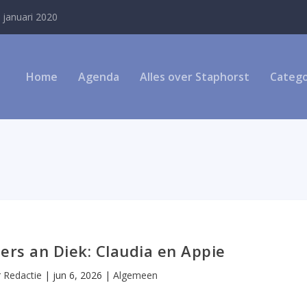
 januari 2020
Home
Agenda
Alles over Staphorst
Catego
ers an Diek: Claudia en Appie
r
Redactie
|
jun 6, 2026
|
Algemeen