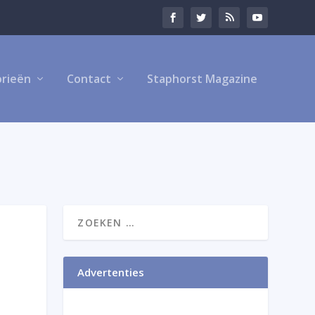
rieën
Contact
Staphorst Magazine
Advertenties