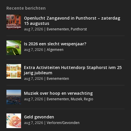
Recente berichten
Openlucht Zangavond in Punthorst – zaterdag
15 augustus
aug 7, 2026
|
Evenementen
,
Punthorst
Is 2026 een slecht wespenjaar?
aug 7, 2026
|
Algemeen
Extra Activiteiten Huttendorp Staphorst ivm 25
jarig jubileum
aug 7, 2026
|
Evenementen
Muziek over hoop en verwachting
aug 7, 2026
|
Evenementen
,
Muziek
,
Regio
Geld gevonden
aug 7, 2026
|
Verloren/Gevonden