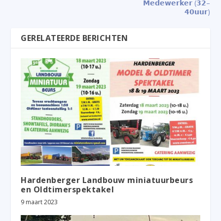
𝗠𝗲𝗱𝗲𝘄𝗲𝗿𝗸𝗲𝗿 (𝟯𝟮–
𝟰𝟬𝘂𝘂𝗿)
GERELATEERDE BERICHTEN
Hardenberger Landbouw miniatuurbeurs
en Oldtimerspektakel
9 maart 2023