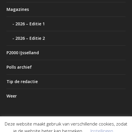
Magazines
2026 – Editie 1
2026 – Editie 2
P2000 IJsselland
Polls archief
Tip de redactie
Weer
Deze website maakt gebruik van verschillende cookies, zodat
Ontworpen door
| Mogelijk gemaakt door
Elegant Themes
je de website beter kan bezoeken.
Instellingen