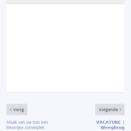
Vorig
Volgende
Maak van uw tuin een
𝗩𝗔𝗖𝗔𝗧𝗨𝗥𝗘 |
kleurrijke zomerplek
𝗪𝗲𝗲𝗴𝗯𝗿𝘂𝗴