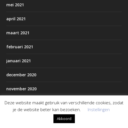
mei 2021
april 2021
maart 2021
februari 2021
januari 2021
december 2020
november 2020
Deze website maakt gebruik van verschillende cookies, zodat
oktober 2020
je de website beter kan bezoeken.
Instellingen
september 2020
Akkoord