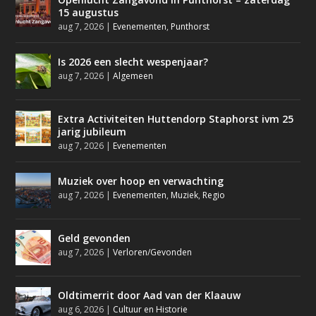
15 augustus
aug 7, 2026
|
Evenementen
,
Punthorst
Is 2026 een slecht wespenjaar?
aug 7, 2026
|
Algemeen
Extra Activiteiten Huttendorp Staphorst ivm 25
jarig jubileum
aug 7, 2026
|
Evenementen
Muziek over hoop en verwachting
aug 7, 2026
|
Evenementen
,
Muziek
,
Regio
Geld gevonden
aug 7, 2026
|
Verloren/Gevonden
Oldtimerrit door Aad van der Klaauw
aug 6, 2026
|
Cultuur en Historie