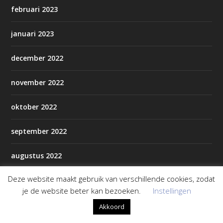
februari 2023
januari 2023
december 2022
november 2022
oktober 2022
september 2022
augustus 2022
Deze website maakt gebruik van verschillende cookies, zodat
juli 2022
je de website beter kan bezoeken.
Instellingen
juni 2022
Akkoord