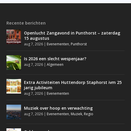
Recente berichten
Openlucht Zangavond in Punthorst – zaterdag
15 augustus
aug 7, 2026
|
Evenementen
,
Punthorst
Is 2026 een slecht wespenjaar?
aug 7, 2026
|
Algemeen
Extra Activiteiten Huttendorp Staphorst ivm 25
jarig jubileum
aug 7, 2026
|
Evenementen
Muziek over hoop en verwachting
aug 7, 2026
|
Evenementen
,
Muziek
,
Regio