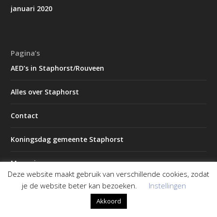
januari 2020
Pagina’s
AED’s in Staphorst/Rouveen
Alles over Staphorst
Contact
Koningsdag gemeente Staphorst
Magazines
Deze website maakt gebruik van verschillende cookies, zodat
je de website beter kan bezoeken.
Instellingen
2026 – Editie 1
Akkoord
2026 – Editie 2