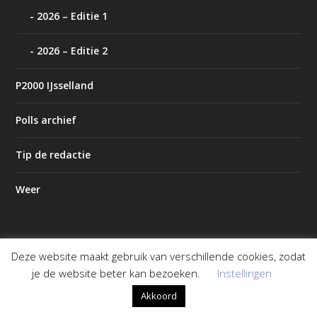
2026 – Editie 1
2026 – Editie 2
P2000 IJsselland
Polls archief
Tip de redactie
Weer
Deze website maakt gebruik van verschillende cookies, zodat
Ontworpen door
| Mogelijk gemaakt door
Elegant Themes
je de website beter kan bezoeken.
Instellingen
WordPress
Akkoord