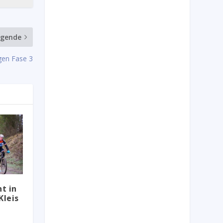
lgende
gen Fase 3
t in
Kleis