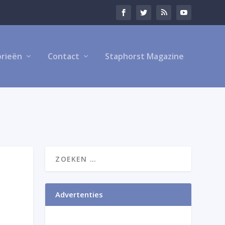
rieën
Contact
Staphorst Magazine
Advertenties