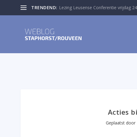
TRENDEND:
Lezing Leusense Conferentie vrijdag 24
Acties b
Geplaatst door