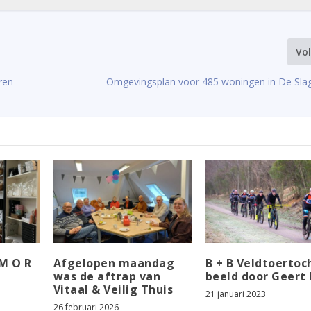
Vo
ren
Omgevingsplan voor 485 woningen in De Sla
M O R
Afgelopen maandag
B + B Veldtoertoch
n
was de aftrap van
beeld door Geert 
Vitaal & Veilig Thuis
21 januari 2023
26 februari 2026