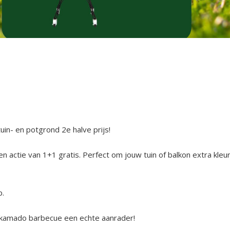
tuin- en potgrond 2
e
halve prijs!
 actie van 1+1 gratis. Perfect om jouw tuin of balkon extra kleu
p.
e kamado barbecue een echte aanrader!