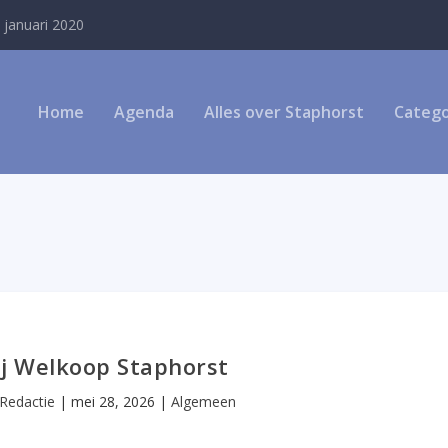
 januari 2020
Home
Agenda
Alles over Staphorst
Catego
ij Welkoop Staphorst
Redactie
|
mei 28, 2026
|
Algemeen