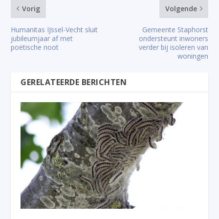
Vorig
Volgende
Humanitas IJssel-Vecht sluit
Gemeente Staphorst
jubileumjaar af met
ondersteunt inwoners
poëtische noot
verder bij isoleren van
woningen
GERELATEERDE BERICHTEN