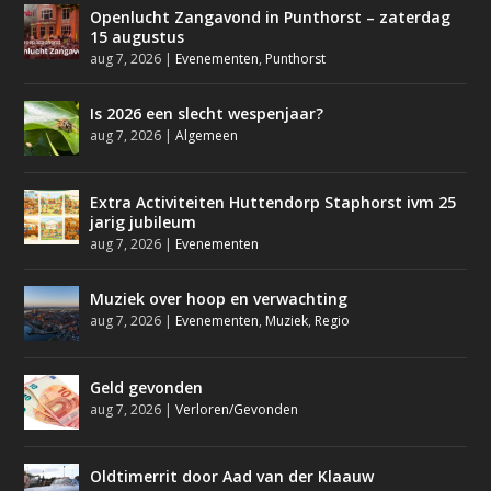
Openlucht Zangavond in Punthorst – zaterdag
15 augustus
aug 7, 2026
|
Evenementen
,
Punthorst
Is 2026 een slecht wespenjaar?
aug 7, 2026
|
Algemeen
Extra Activiteiten Huttendorp Staphorst ivm 25
jarig jubileum
aug 7, 2026
|
Evenementen
Muziek over hoop en verwachting
aug 7, 2026
|
Evenementen
,
Muziek
,
Regio
Geld gevonden
aug 7, 2026
|
Verloren/Gevonden
Oldtimerrit door Aad van der Klaauw