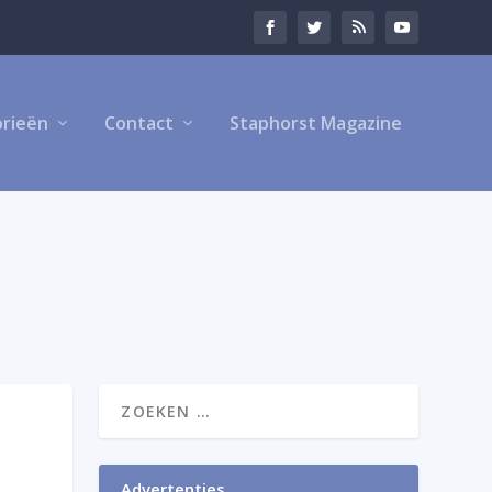
rieën
Contact
Staphorst Magazine
Advertenties