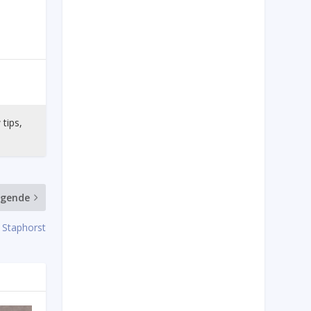
 tips,
lgende
 Staphorst