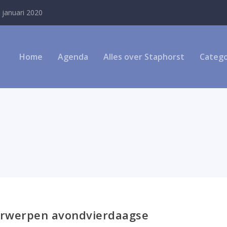
 januari 2020
Home
Agenda
Alles over Staphorst
Catego
rwerpen avondvierdaagse