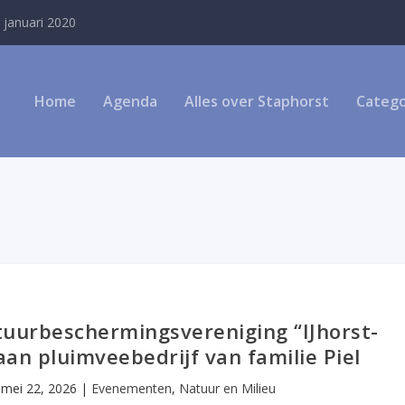
 januari 2020
Home
Agenda
Alles over Staphorst
Catego
uurbeschermingsvereniging “IJhorst-
aan pluimveebedrijf van familie Piel
|
mei 22, 2026
|
Evenementen
,
Natuur en Milieu