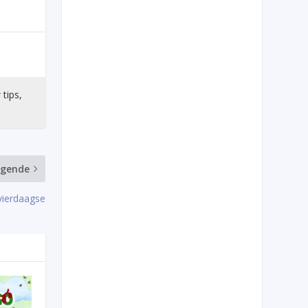
 tips,
lgende
ierdaagse