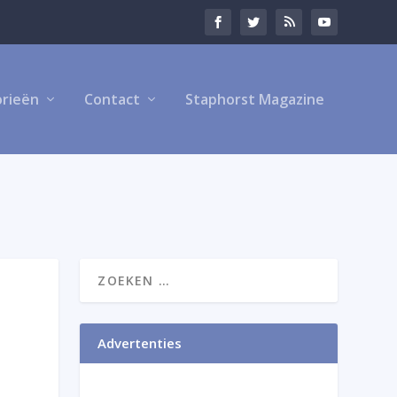
rieën
Contact
Staphorst Magazine
Advertenties