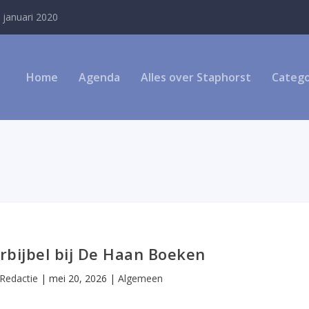
 januari 2020
Home
Agenda
Alles over Staphorst
Catego
rbijbel bij De Haan Boeken
Redactie
|
mei 20, 2026
|
Algemeen