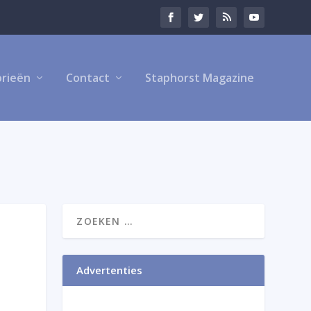
rieën
Contact
Staphorst Magazine
Advertenties