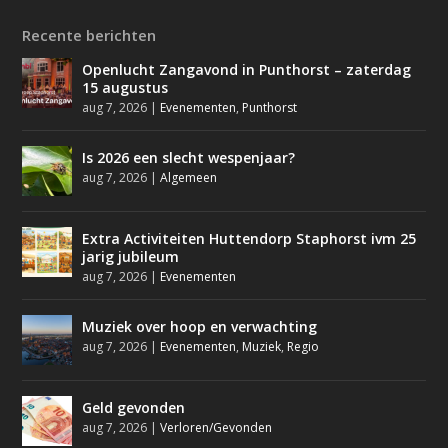
Recente berichten
Openlucht Zangavond in Punthorst – zaterdag
15 augustus
aug 7, 2026
|
Evenementen
,
Punthorst
Is 2026 een slecht wespenjaar?
aug 7, 2026
|
Algemeen
Extra Activiteiten Huttendorp Staphorst ivm 25
jarig jubileum
aug 7, 2026
|
Evenementen
Muziek over hoop en verwachting
aug 7, 2026
|
Evenementen
,
Muziek
,
Regio
Geld gevonden
aug 7, 2026
|
Verloren/Gevonden