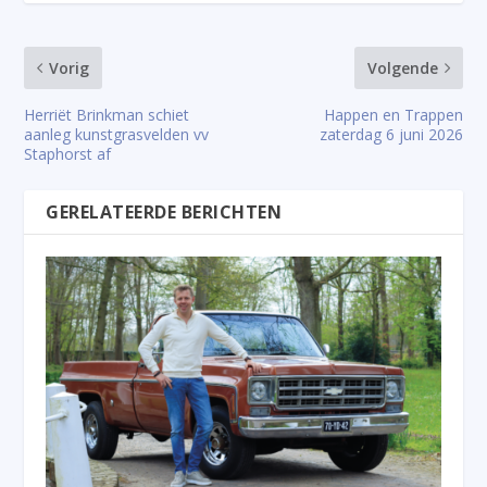
Vorig
Volgende
Herriët Brinkman schiet
Happen en Trappen
aanleg kunstgrasvelden vv
zaterdag 6 juni 2026
Staphorst af
GERELATEERDE BERICHTEN