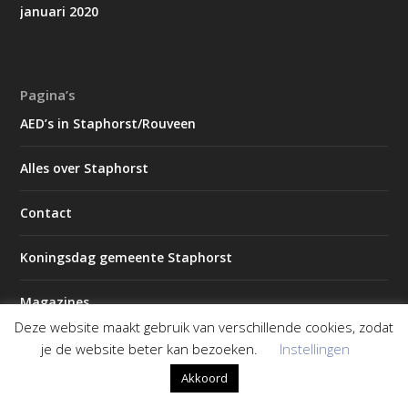
januari 2020
Pagina’s
AED’s in Staphorst/Rouveen
Alles over Staphorst
Contact
Koningsdag gemeente Staphorst
Magazines
Deze website maakt gebruik van verschillende cookies, zodat
2026 – Editie 1
je de website beter kan bezoeken.
Instellingen
Akkoord
2026 – Editie 2