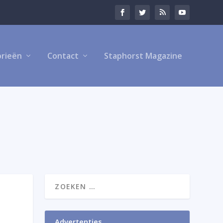
rieën
Contact
Staphorst Magazine
Advertenties