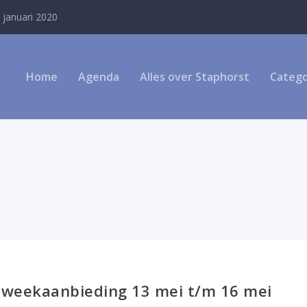
 januari 2020
Home
Agenda
Alles over Staphorst
Catego
– weekaanbieding 13 mei t/m 16 mei