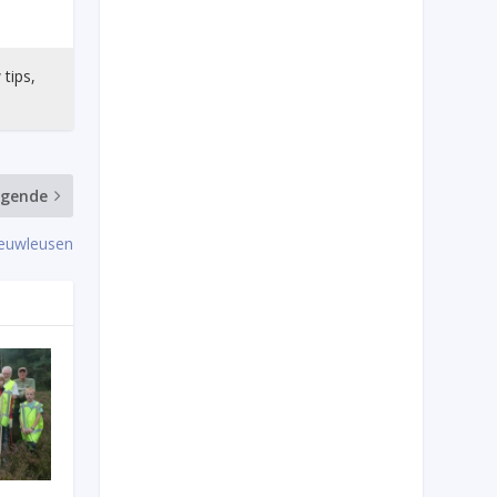
 tips,
lgende
ieuwleusen