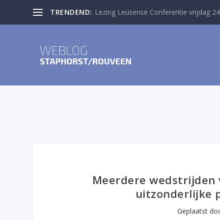
TRENDEND:
Lezing Leusense Conferentie vrijdag 24
Meerdere wedstrijden 
uitzonderlijke 
Geplaatst do