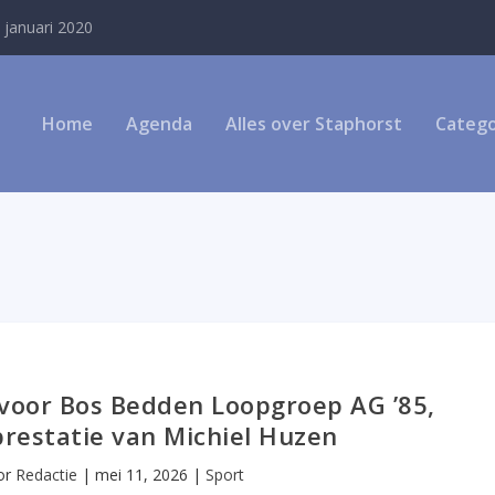
 januari 2020
Home
Agenda
Alles over Staphorst
Catego
voor Bos Bedden Loopgroep AG ’85,
prestatie van Michiel Huzen
or
Redactie
|
mei 11, 2026
|
Sport