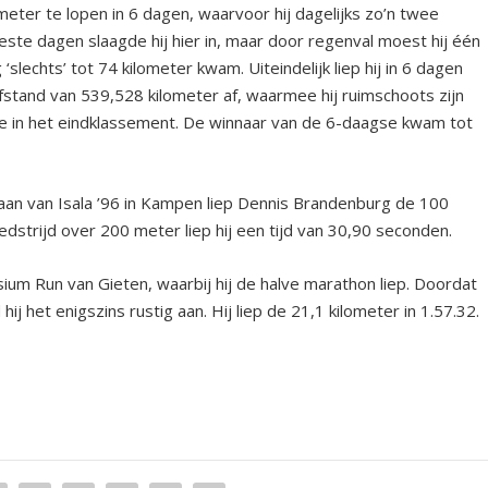
ter te lopen in 6 dagen, waarvoor hij dagelijks zo’n twee
te dagen slaagde hij hier in, maar door regenval moest hij één
‘slechts’ tot 74 kilometer kwam. Uiteindelijk liep hij in 6 dagen
stand van 539,528 kilometer af, waarmee hij ruimschoots zijn
e
in het eindklassement. De winnaar van de 6-daagse kwam tot
aan van Isala ’96 in Kampen liep Dennis Brandenburg de 100
edstrijd over 200 meter liep hij een tijd van 30,90 seconden.
um Run van Gieten, waarbij hij de halve marathon liep. Doordat
 het enigszins rustig aan. Hij liep de 21,1 kilometer in 1.57.32.