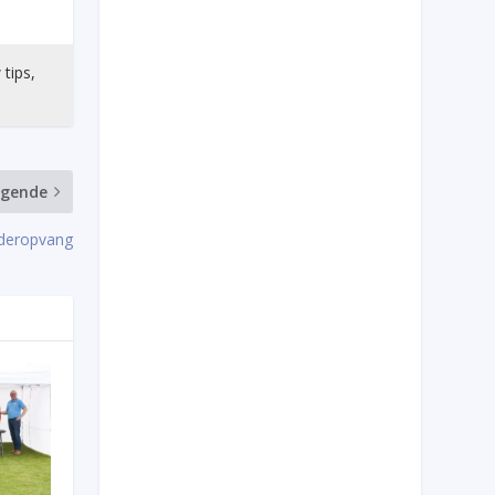
 tips,
lgende
nderopvang