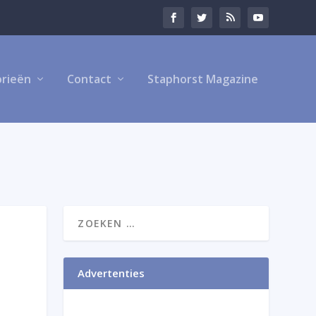
rieën
Contact
Staphorst Magazine
Advertenties