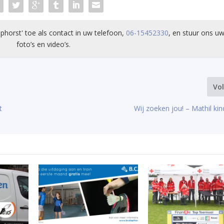
phorst' toe als contact in uw telefoon,
06-15452330
, en stuur ons uw
foto’s en video’s.
Vo
t
Wij zoeken jou! – Mathil ki