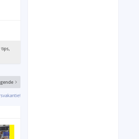
 tips,
lgende
svakantie!