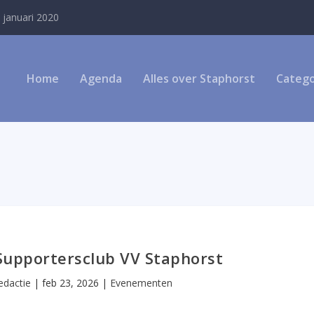
 januari 2020
Home
Agenda
Alles over Staphorst
Catego
Supportersclub VV Staphorst
edactie
|
feb 23, 2026
|
Evenementen