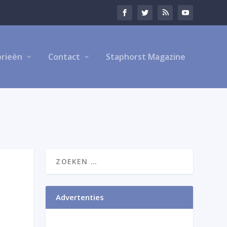
rieën
Contact
Staphorst Magazine
Advertenties