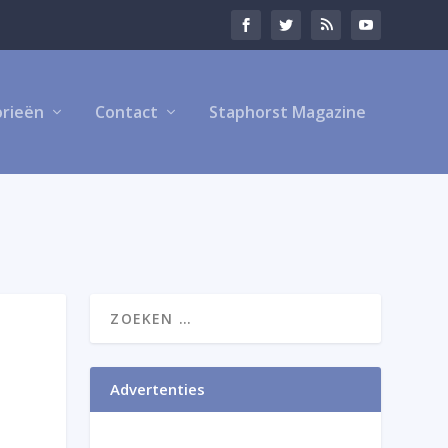
rieën
Contact
Staphorst Magazine
Advertenties