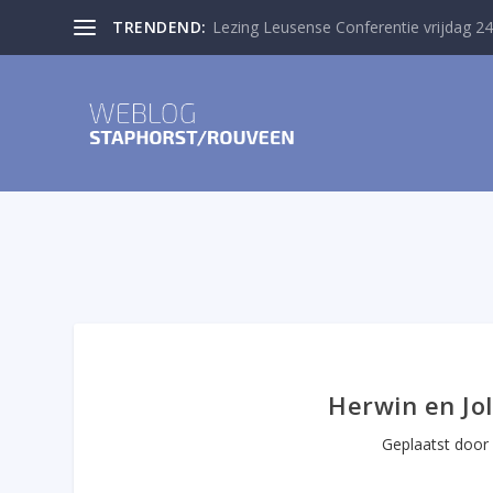
TRENDEND:
Lezing Leusense Conferentie vrijdag 24
Herwin en Jol
Geplaatst doo