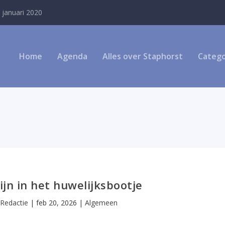
 januari 2020
Home
Agenda
Alles over Staphorst
Catego
ijn in het huwelijksbootje
r
Redactie
|
feb 20, 2026
|
Algemeen