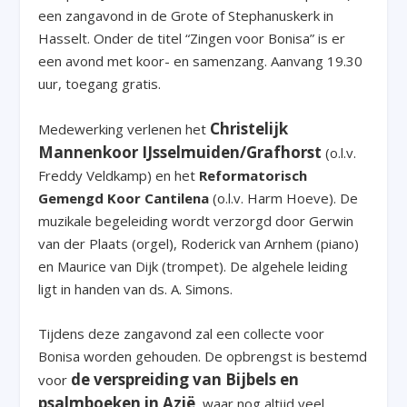
een zangavond in de Grote of Stephanuskerk in
Hasselt. Onder de titel “Zingen voor Bonisa” is er
een avond met koor- en samenzang. Aanvang 19.30
uur, toegang gratis.
Christelijk
Medewerking verlenen het
Mannenkoor IJsselmuiden/Grafhorst
(o.l.v.
Freddy Veldkamp) en het
Reformatorisch
Gemengd Koor Cantilena
(o.l.v. Harm Hoeve). De
muzikale begeleiding wordt verzorgd door Gerwin
van der Plaats (orgel), Roderick van Arnhem (piano)
en Maurice van Dijk (trompet). De algehele leiding
ligt in handen van ds. A. Simons.
Tijdens deze zangavond zal een collecte voor
Bonisa worden gehouden. De opbrengst is bestemd
de verspreiding van Bijbels en
voor
psalmboeken in Azië
, waar nog altijd veel