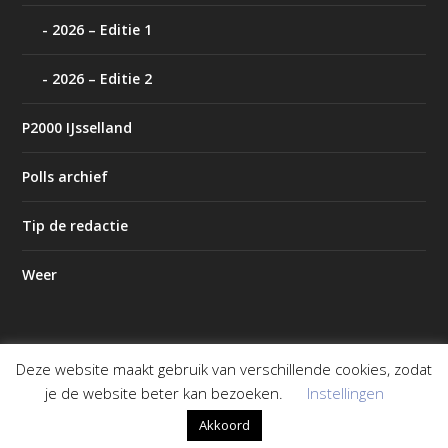
2026 – Editie 1
2026 – Editie 2
P2000 IJsselland
Polls archief
Tip de redactie
Weer
Deze website maakt gebruik van verschillende cookies, zodat
Ontworpen door
| Mogelijk gemaakt door
Elegant Themes
je de website beter kan bezoeken.
Instellingen
WordPress
Akkoord