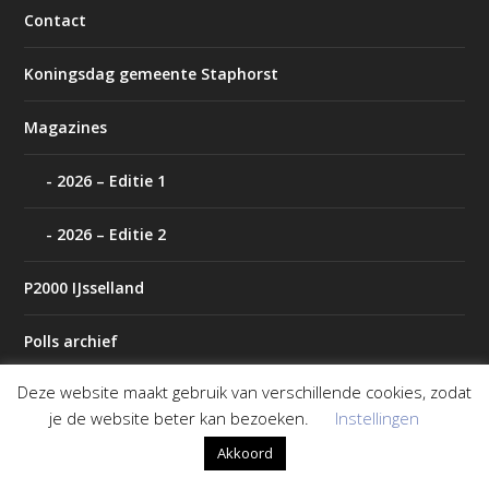
Contact
Koningsdag gemeente Staphorst
Magazines
2026 – Editie 1
2026 – Editie 2
P2000 IJsselland
Polls archief
Deze website maakt gebruik van verschillende cookies, zodat
Tip de redactie
je de website beter kan bezoeken.
Instellingen
Weer
Akkoord