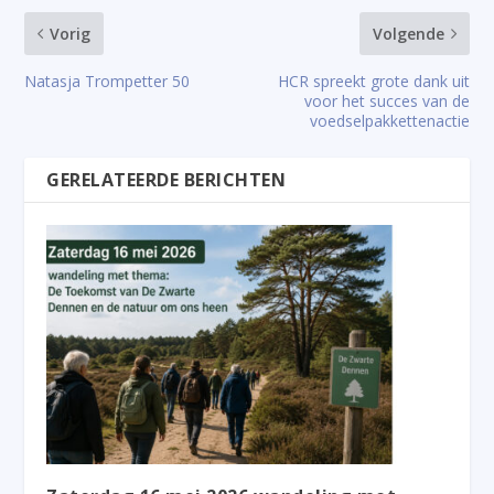
Vorig
Volgende
Natasja Trompetter 50
HCR spreekt grote dank uit
voor het succes van de
voedselpakkettenactie
GERELATEERDE BERICHTEN