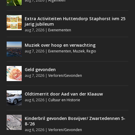
aug 7, 2026
|
Algemeen
Extra Activiteiten Huttendorp Staphorst ivm 25
jarig jubileum
aug 7, 2026
|
Evenementen
Muziek over hoop en verwachting
aug 7, 2026
|
Evenementen
,
Muziek
,
Regio
Geld gevonden
aug 7, 2026
|
Verloren/Gevonden
Oldtimerrit door Aad van der Klaauw
aug 6, 2026
|
Cultuur en Historie
Kinderbril gevonden Bosvijver/ Zwartedennen 5-
8-’26
aug 6, 2026
|
Verloren/Gevonden