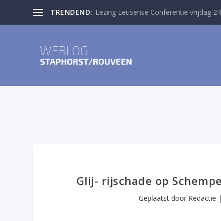
TRENDEND:
Lezing Leusense Conferentie vrijdag 24
Glij- rijschade op Schempe
Geplaatst door
Redactie