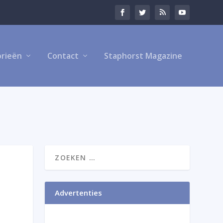
rieën
Contact
Staphorst Magazine
Advertenties