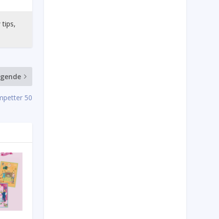
 tips,
lgende
mpetter 50