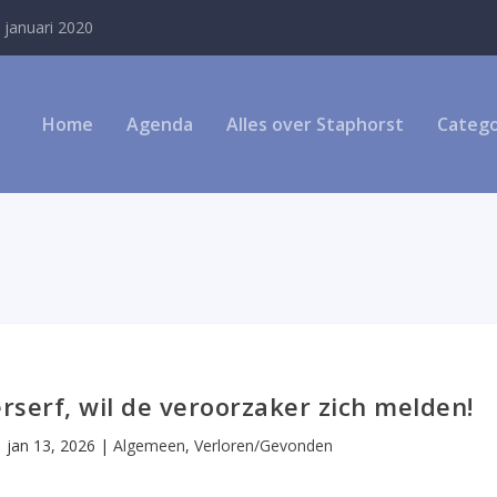
 januari 2020
Home
Agenda
Alles over Staphorst
Catego
rserf, wil de veroorzaker zich melden!
|
jan 13, 2026
|
Algemeen
,
Verloren/Gevonden