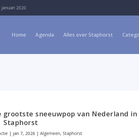
 januari 2020
Home
Agenda
Alles over Staphorst
Catego
 grootste sneeuwpop van Nederland in
Staphorst
ctie
|
jan 7, 2026
|
Algemeen
,
Staphorst