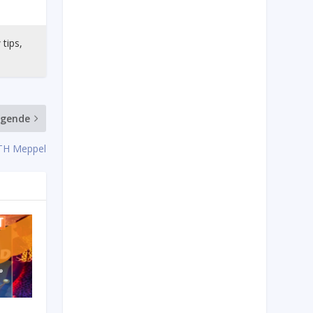
 tips,
lgende
TH Meppel