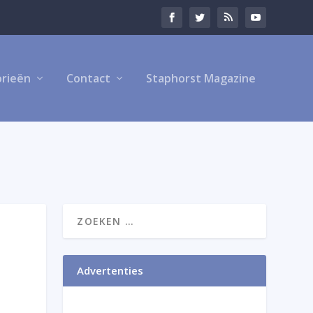
rieën
Contact
Staphorst Magazine
Advertenties