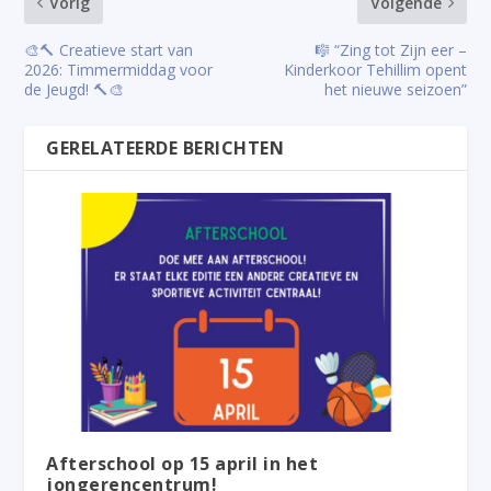
Vorig
Volgende
🎨🔨 Creatieve start van
🎼 “Zing tot Zijn eer –
2026: Timmermiddag voor
Kinderkoor Tehillim opent
de Jeugd! 🔨🎨
het nieuwe seizoen”
GERELATEERDE BERICHTEN
Afterschool op 15 april in het
jongerencentrum!