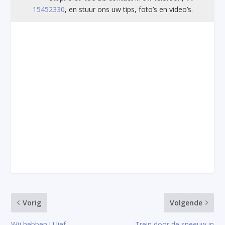
15452330
, en stuur ons uw tips, foto’s en video’s.
Vorig
Volgende
Wij hebben U lief
Trein door de sneeuw in