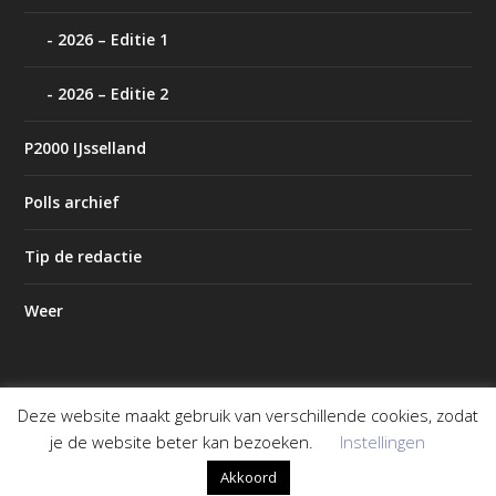
2026 – Editie 1
2026 – Editie 2
P2000 IJsselland
Polls archief
Tip de redactie
Weer
Deze website maakt gebruik van verschillende cookies, zodat
Ontworpen door
| Mogelijk gemaakt door
Elegant Themes
je de website beter kan bezoeken.
Instellingen
WordPress
Akkoord