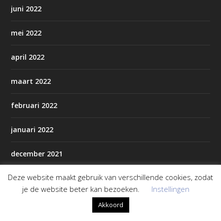
juni 2022
mei 2022
april 2022
maart 2022
februari 2022
januari 2022
december 2021
Deze website maakt gebruik van verschillende cookies, zodat
november 2021
je de website beter kan bezoeken.
Instellingen
oktober 2021
Akkoord