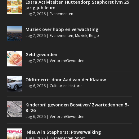
Extra Activiteiten Huttendorp Staphorst ivm 25
jarig jubileum
aug 7, 2026
|
Evenementen
Muziek over hoop en verwachting
aug 7, 2026
|
Evenementen
,
Muziek
,
Regio
Geld gevonden
aug 7, 2026
|
Verloren/Gevonden
Oldtimerrit door Aad van der Klaauw
aug 6, 2026
|
Cultuur en Historie
Kinderbril gevonden Bosvijver/ Zwartedennen 5-
8-’26
aug 6, 2026
|
Verloren/Gevonden
Nieuw in Staphorst: Powerwalking
aug 6, 2026
|
Evenementen
,
Sport