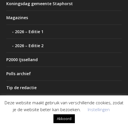
Koningsdag gemeente Staphorst
Magazines
2026 – Editie 1
2026 – Editie 2
P2000 IJsselland
Polls archief
Tip de redactie
Weer
Deze website maakt gebruik van verschillende cookies, zodat
je de website beter kan bezoeken.
Instellingen
Akkoord