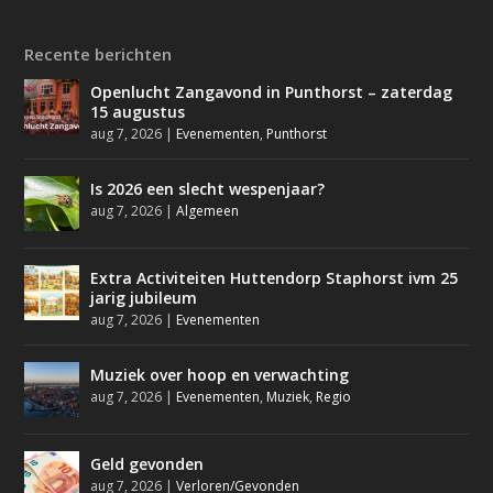
Recente berichten
Openlucht Zangavond in Punthorst – zaterdag
15 augustus
aug 7, 2026
|
Evenementen
,
Punthorst
Is 2026 een slecht wespenjaar?
aug 7, 2026
|
Algemeen
Extra Activiteiten Huttendorp Staphorst ivm 25
jarig jubileum
aug 7, 2026
|
Evenementen
Muziek over hoop en verwachting
aug 7, 2026
|
Evenementen
,
Muziek
,
Regio
Geld gevonden
aug 7, 2026
|
Verloren/Gevonden