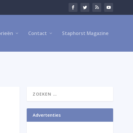
rieën
Contact
Staphorst Magazine
Advertenties