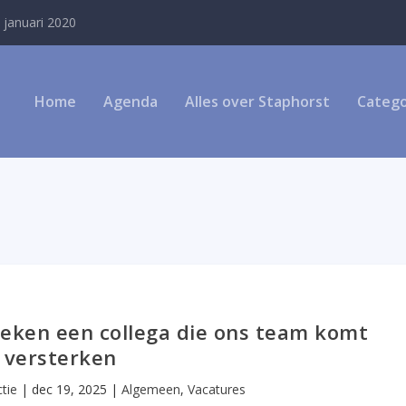
 januari 2020
Home
Agenda
Alles over Staphorst
Catego
oeken een collega die ons team komt
versterken
tie
|
dec 19, 2025
|
Algemeen
,
Vacatures