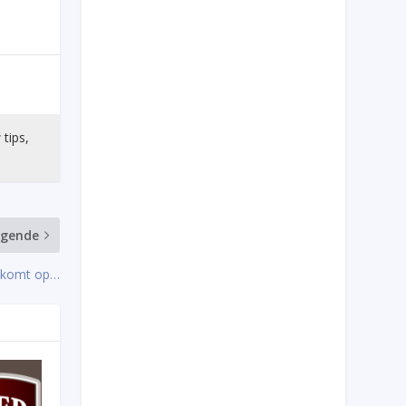
 tips,
lgende
 komt op…