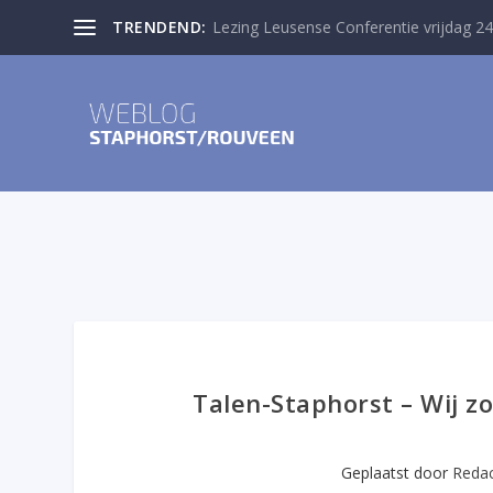
TRENDEND:
Lezing Leusense Conferentie vrijdag 24
Talen-Staphorst – Wij z
Geplaatst door
Redac