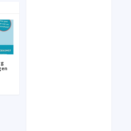
rg
gen