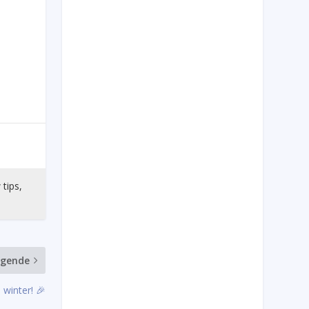
 tips,
lgende
winter! 🎉