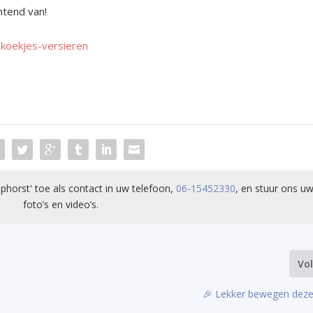
htend van!
t-koekjes-versieren
phorst' toe als contact in uw telefoon,
06-15452330
, en stuur ons uw
foto’s en video’s.
Vo
🎉 Lekker bewegen deze 