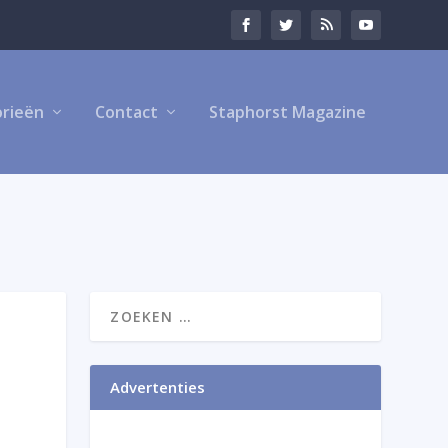
rieën
Contact
Staphorst Magazine
Advertenties