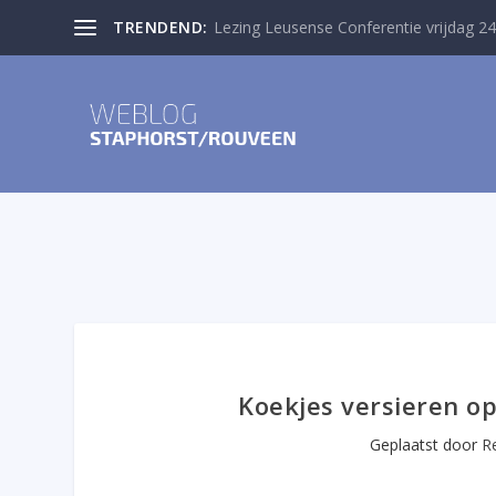
TRENDEND:
Lezing Leusense Conferentie vrijdag 24
Koekjes versieren 
Geplaatst door
R