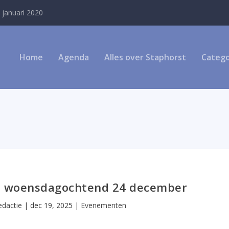
 januari 2020
Home
Agenda
Alles over Staphorst
Catego
op woensdagochtend 24 december
edactie
|
dec 19, 2025
|
Evenementen