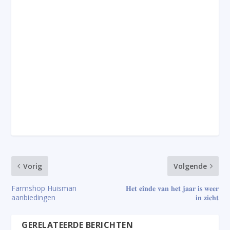
Vorig
Volgende
Farmshop Huisman
𝐇𝐞𝐭 𝐞𝐢𝐧𝐝𝐞 𝐯𝐚𝐧 𝐡𝐞𝐭 𝐣𝐚𝐚𝐫 𝐢𝐬 𝐰𝐞𝐞𝐫
aanbiedingen
𝐢𝐧 𝐳𝐢𝐜𝐡𝐭
GERELATEERDE BERICHTEN