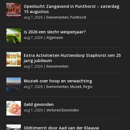
Openlucht Zangavond in Punthorst – zaterdag
15 augustus
aug 7, 2026
|
Evenementen
,
Punthorst
Is 2026 een slecht wespenjaar?
aug 7, 2026
|
Algemeen
Extra Activiteiten Huttendorp Staphorst ivm 25
jarig jubileum
aug 7, 2026
|
Evenementen
Muziek over hoop en verwachting
aug 7, 2026
|
Evenementen
,
Muziek
,
Regio
Geld gevonden
aug 7, 2026
|
Verloren/Gevonden
Oldtimerrit door Aad van der Klaauw