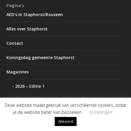
Pagina’s
AED’s in Staphorst/Rouveen
Alles over Staphorst
Contact
Koningsdag gemeente Staphorst
Magazines
2026 – Editie 1
2026 – Editie 2
Deze website maakt gebruik van verschillende cookies, zodat
je de website beter kan bezoeken.
Instellingen
P2000 IJsselland
Akkoord
Polls archief