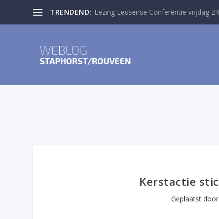
TRENDEND:
Lezing Leusense Conferentie vrijdag 24
Kerstactie sti
Geplaatst doo