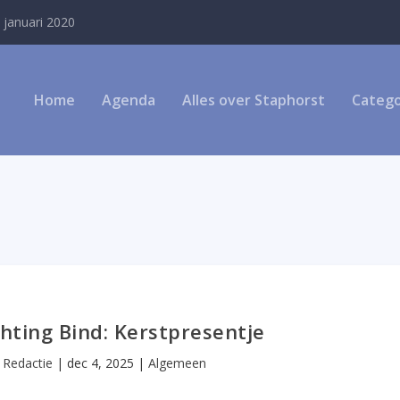
 januari 2020
Home
Agenda
Alles over Staphorst
Catego
chting Bind: Kerstpresentje
r
Redactie
|
dec 4, 2025
|
Algemeen