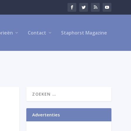
rieën
Contact
Staphorst Magazine
Advertenties