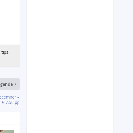
 tips,
lgende
december –
 € 7,50 pp