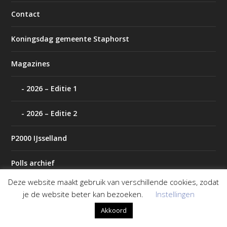
Contact
Koningsdag gemeente Staphorst
Magazines
2026 – Editie 1
2026 – Editie 2
P2000 IJsselland
Polls archief
Deze website maakt gebruik van verschillende cookies, zodat
Tip de redactie
je de website beter kan bezoeken.
Instellingen
Akkoord
Weer