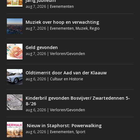
jarig jubileum
aug 7, 2026
|
Evenementen
Muziek over hoop en verwachting
aug 7, 2026
|
Evenementen
,
Muziek
,
Regio
Geld gevonden
aug 7, 2026
|
Verloren/Gevonden
Oldtimerrit door Aad van der Klaauw
aug 6, 2026
|
Cultuur en Historie
Kinderbril gevonden Bosvijver/ Zwartedennen 5-
8-’26
aug 6, 2026
|
Verloren/Gevonden
Nieuw in Staphorst: Powerwalking
aug 6, 2026
|
Evenementen
,
Sport