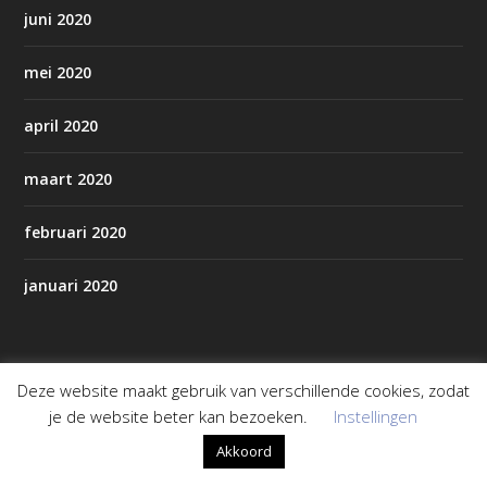
juni 2020
mei 2020
april 2020
maart 2020
februari 2020
januari 2020
Pagina’s
Deze website maakt gebruik van verschillende cookies, zodat
je de website beter kan bezoeken.
Instellingen
AED’s in Staphorst/Rouveen
Akkoord
Alles over Staphorst