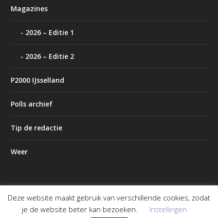
Magazines
2026 – Editie 1
2026 – Editie 2
P2000 IJsselland
Polls archief
Tip de redactie
Weer
Deze website maakt gebruik van verschillende cookies, zodat
Ontworpen door
| Mogelijk gemaakt door
Elegant Themes
je de website beter kan bezoeken.
Instellingen
WordPress