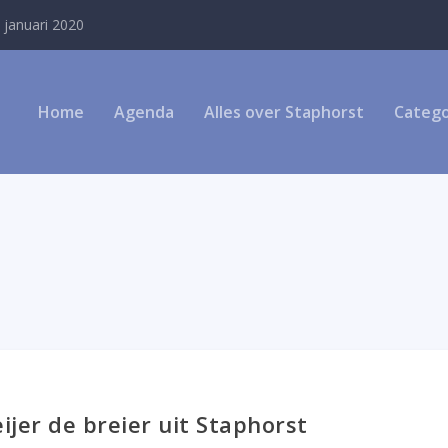
 januari 2020
Home
Agenda
Alles over Staphorst
Catego
eijer de breier uit Staphorst