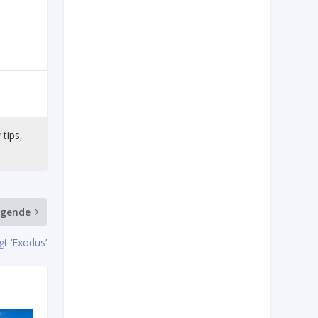
 tips,
lgende
ngt ‘Exodus’