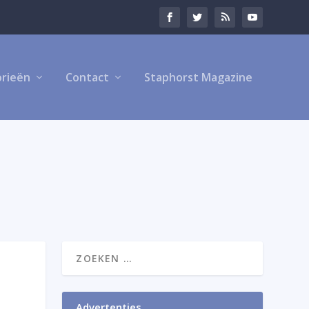
rieën
Contact
Staphorst Magazine
Advertenties