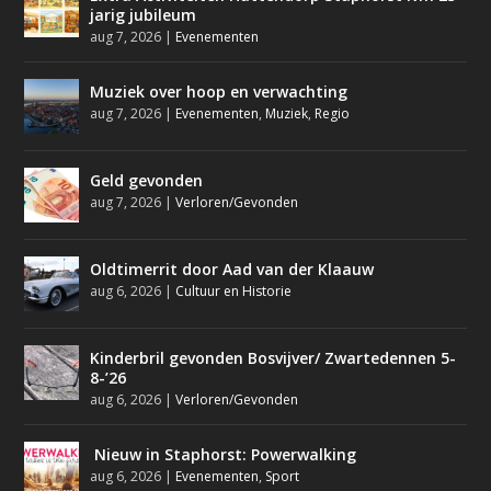
jarig jubileum
aug 7, 2026
|
Evenementen
Muziek over hoop en verwachting
aug 7, 2026
|
Evenementen
,
Muziek
,
Regio
Geld gevonden
aug 7, 2026
|
Verloren/Gevonden
Oldtimerrit door Aad van der Klaauw
aug 6, 2026
|
Cultuur en Historie
Kinderbril gevonden Bosvijver/ Zwartedennen 5-
8-’26
aug 6, 2026
|
Verloren/Gevonden
Nieuw in Staphorst: Powerwalking
aug 6, 2026
|
Evenementen
,
Sport