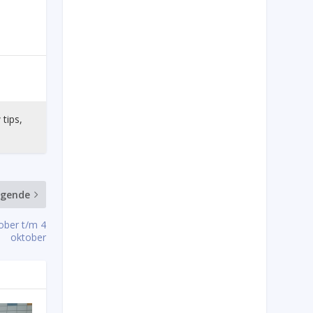
 tips,
lgende
ober t/m 4
oktober