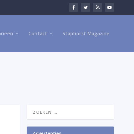
rieën
Contact
Staphorst Magazine
Advertenties