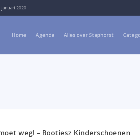
 januari 2020
Home
Agenda
Alles over Staphorst
Catego
 moet weg! – Bootiesz Kinderschoenen