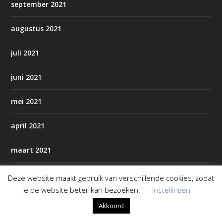
september 2021
augustus 2021
juli 2021
juni 2021
mei 2021
april 2021
maart 2021
februari 2021
Deze website maakt gebruik van verschillende cookies, zodat
je de website beter kan bezoeken.
Instellingen
januari 2021
Akkoord