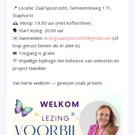
📍 Locatie: Zaal Spoorzicht, Gemeenteweg 171,
Staphorst
🕰️ Inloop: 19.30 uur (met koffie/thee)
🗣️ Start lezing: 20.00 uur
✉️ Aanmelden:
lezingzaalspoorzicht@gmail.com
(of
loop gerust binnen als er plek is)
🎟️ Toegang is gratis
💛 Vrijwillige bijdrage ten behoeve van onkosten en
project Namibië
Van harte welkom — gewoon zoals je bent.