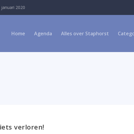
 januari 2020
Home
Agenda
Alles over Staphorst
Catego
iets verloren!