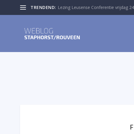
TRENDEND:
Lezing Leusense Conferentie vrijdag 24
F