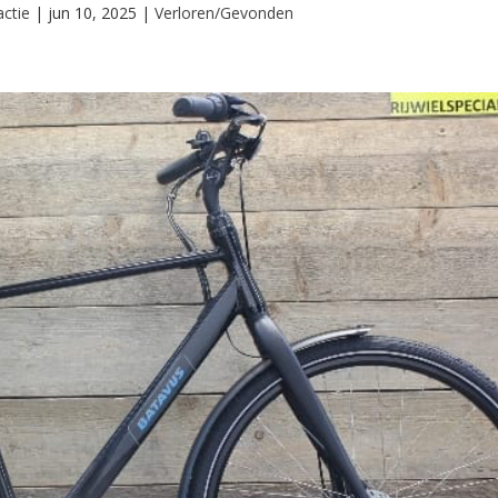
ctie
|
jun 10, 2025
|
Verloren/Gevonden