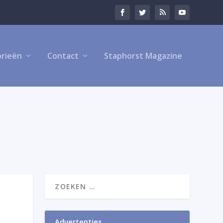
rieën
Contact
Staphorst Magazine
Advertenties