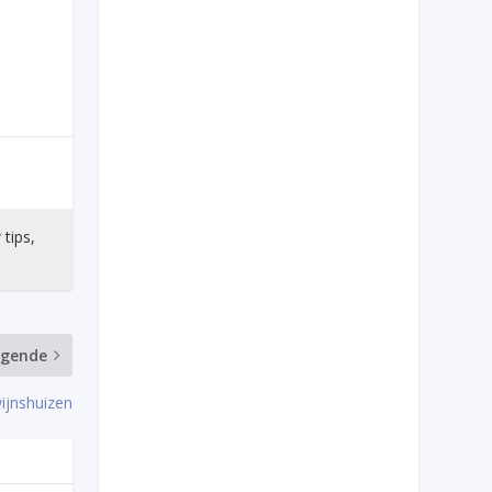
 tips,
lgende
ijnshuizen