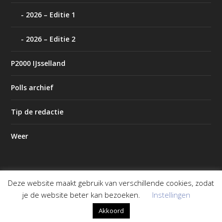
2026 – Editie 1
2026 – Editie 2
P2000 IJsselland
Polls archief
Tip de redactie
Weer
Deze website maakt gebruik van verschillende cookies, zodat
Ontworpen door
| Mogelijk gemaakt door
Elegant Themes
je de website beter kan bezoeken.
Instellingen
WordPress
Akkoord