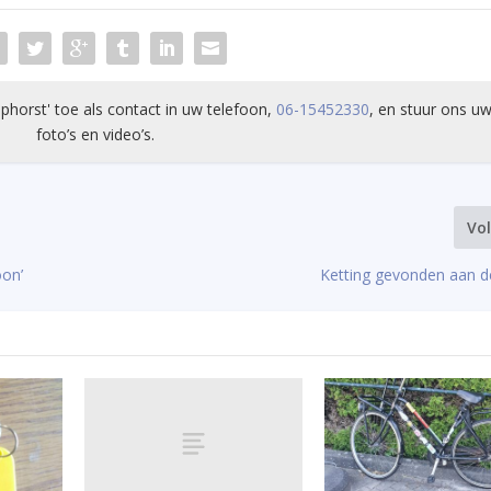
phorst' toe als contact in uw telefoon,
06-15452330
, en stuur ons uw
foto’s en video’s.
Vo
oon’
Ketting gevonden aan d