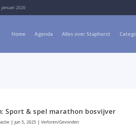
 januari 2020
Home
Agenda
Alles over Staphorst
Catego
 Sport & spel marathon bosvijver
actie
|
jun 5, 2025
|
Verloren/Gevonden