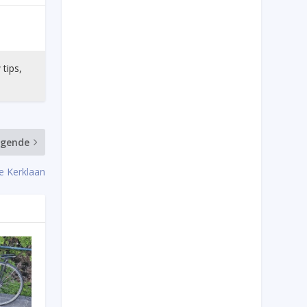
 tips,
lgende
e Kerklaan