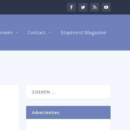
rieën
Contact
Staphorst Magazine
Advertenties